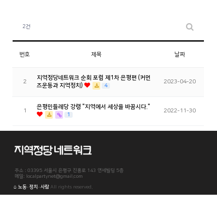
2건
번호
제목
날짜
지역정당네트워크 순회 포럼 제1차 은평편 (커먼
2
2023-04-20
즈운동과 지역정치)
4
은평민들레당 강령 "지역에서 세상을 바꿉시다."
1
2022-11-30
1
주소 : 03395 서울시 은평구 진흥로 143 연세빌딩 5층
메일: localpartynet@gmail.com
⌂ 노동·정치·사람
All rights reserved.